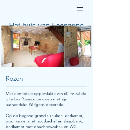
Het huis van Lassagne
Charmante vakantiehuizen met
verwarmd zwembad in de Périgord Noir
Rozen
Met een totale oppervlakte van 60 m² zal de
gîte Les Roses u bekoren met zijn
authentieke Périgord decoratie.
Op de begane grond : keuken, eetkamer,
woonkamer met houtkachel en slaapbank,
badkamer met douche/wasbak en WC -