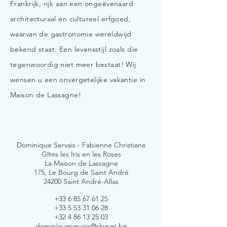
Frankrijk, rijk aan een ongeëvenaard
architecturaal en cultureel erfgoed,
waarvan de gastronomie wereldwijd
bekend staat. Een levensstijl zoals die
tegenwoordig niet meer bestaat! Wij
wensen u een onvergetelijke vakantie in
Maison de Lassagne!
Dominique Servais - Fabienne Christiane
Gîtes les Iris en les Roses
La Maison de Lassagne
175, Le Bourg de Saint André
24200 Saint André-Allas
+33 6 85 67 61 25
+33 5 53 31 06 28
+32 4 86 13 25 03
dominiqueservais@skynet.be