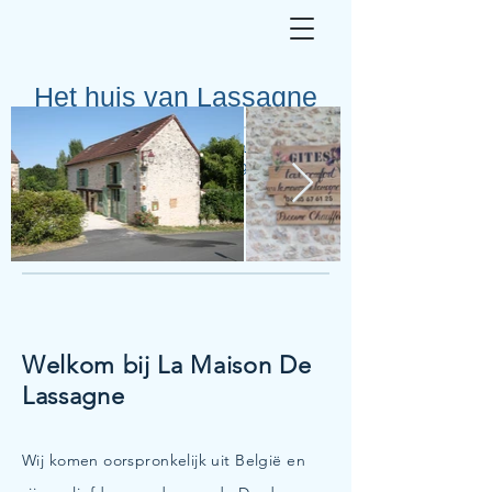
Het huis van Lassagne
Charmante vakantiehuizen met
verwarmd zwembad in de Périgord Noir
Welkom bij La Maison De
Lassagne
Wij komen oorspronkelijk uit België en